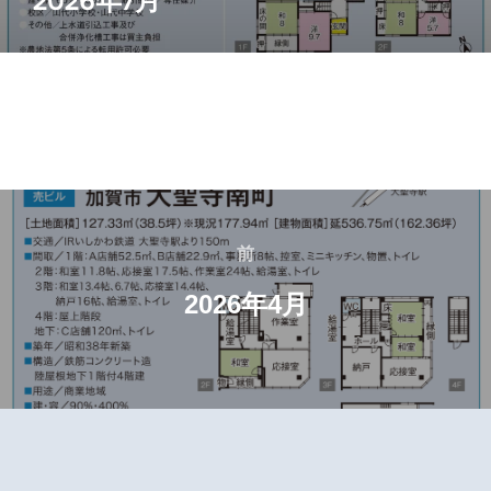
2026年7月
投
稿
前
前
ナ
2026年4月
ビ
ゲ
ー
シ