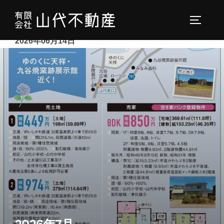
コ
ン
サイドバ
テ
2026年06月14日
ン
ツ
へ
ス
キ
ッ
プ