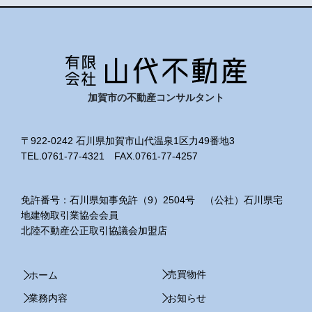
ョ
ン
加賀市の不動産コンサルタント
〒922-0242 石川県加賀市山代温泉1区力49番地3
TEL.0761-77-4321 FAX.0761-77-4257
免許番号：石川県知事免許（9）2504号 （公社）石川県宅
地建物取引業協会会員
北陸不動産公正取引協議会加盟店
売買物件
ホーム
業務内容
お知らせ