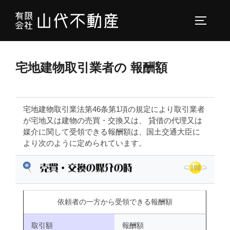
コ
ン
サイドバ
テ
ン
ツ
宅地建物取引業者の 報酬額
へ
ス
キ
宅地建物取引業法第46条第1項の規定により取引業者
が宅地又は建物の売買・交換又は、 貸借の代理又は
ッ
媒介に関して受領できる報酬額は、国土交通大臣に
プ
より次のように定められています。
依頼者の一方から受領できる報酬額
取引額
報酬額