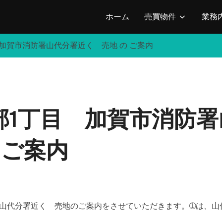
ホーム
売買物件
業務
加賀市消防署山代分署近く 売地 の ご案内
部1丁目 加賀市消防署
 ご案内
山代分署近く 売地のご案内をさせていただきます。➀は、山代