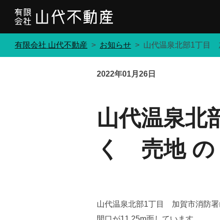
コ
ン
テ
有限会社 山代不動産
>
お知らせ
>
山代温泉北部1丁目 
ン
ツ
2022年01月26日
へ
ス
キ
山代温泉北
ッ
プ
く 売地 の
山代温泉北部1丁目 加賀市消防署
間口が11.25m面しています。