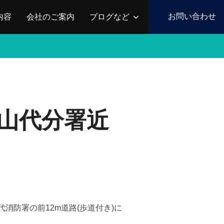
お問い合わせ
内容
会社のご案内
ブログなど
山代分署近
消防署の前12m道路(歩道付き)に