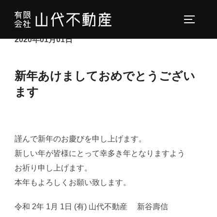
コ
ン
サイドバ
テ
2020年01月01日
ン
ツ
新年あけましておめでとうござい
へ
ス
ます
キ
ッ
プ
謹んで新年のお慶びを申し上げます。
新しい年が皆様にとって幸多き年となりますよう
お祈り申し上げます。
本年もよろしくお願い致します。
令和 2年 1月 1日 (有) 山代不動産 新谷壽信