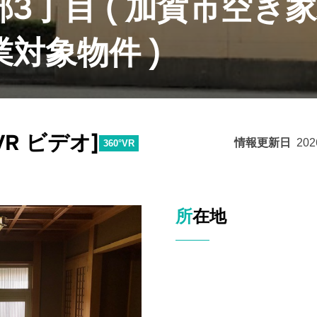
3丁目 ( 加賀市空き
対象物件 )
VR ビデオ]
情報更新日
202
360°VR
所在地