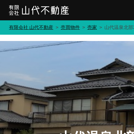
コ
ン
テ
有限会社 山代不動産
>
売買物件
>
売家
>
山代温泉北部3
ン
ツ
へ
ス
キ
ッ
プ