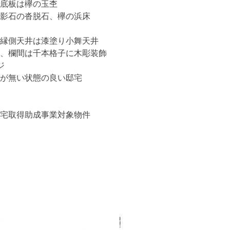
底板は欅の玉杢
影石の沓脱石、欅の浜床
縁側天井は漆塗り小舞天井
、欄間は千本格子に木彫装飾
ジ
が無い状態の良い邸宅
宅取得助成事業対象物件