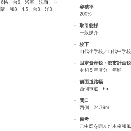
、6帖、台6、浴室、洗面、ト
容積率
2階 和8、4.5、台3、洋8、
200%
取引態様
一般媒介
校下
山代小学校／山代中学校
固定資産税・都市計画税
令和５年度分 年額
前面道路幅
西側市道 6m
間口
西側 24.79m
備考
〇中庭を囲んだ本格和風