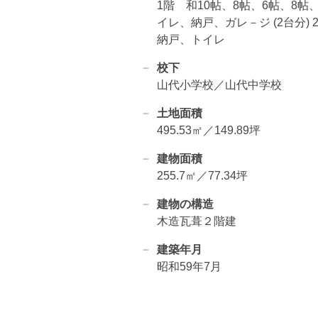
1階 和10帖、8帖、6帖、8帖
イレ、納戸、ガレ－ジ (2台分) 
納戸、トイレ
校下
山代小学校／山代中学校
土地面積
495.53㎡／149.89坪
建物面積
255.7㎡／77.34坪
建物の構造
木造瓦葺２階建
建築年月
昭和59年7月