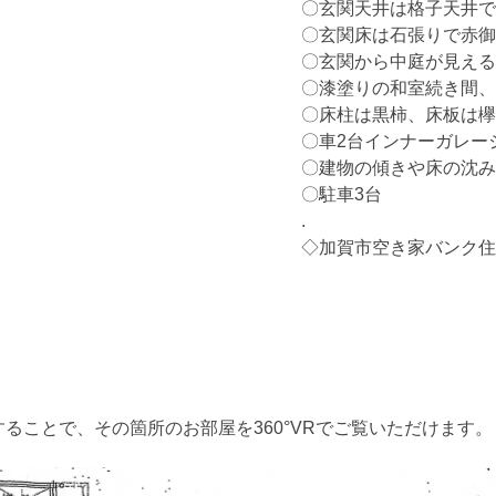
〇玄関天井は格子天井で
〇玄関床は石張りで赤御
〇玄関から中庭が見える
〇漆塗りの和室続き間、
〇床柱は黒柿、床板は欅
〇車2台インナーガレー
〇建物の傾きや床の沈み
〇駐車3台
.
◇加賀市空き家バンク住
ることで、その箇所のお部屋を360°VRでご覧いただけます。