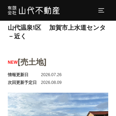
コ
ン
サイドバ
テ
ン
山代温泉1区 加賀市上水道センタ
ツ
－近く
へ
ス
キ
[売土地]
ッ
NEW
プ
情報更新日
2026.07.26
次回更新予定日
2026.08.09