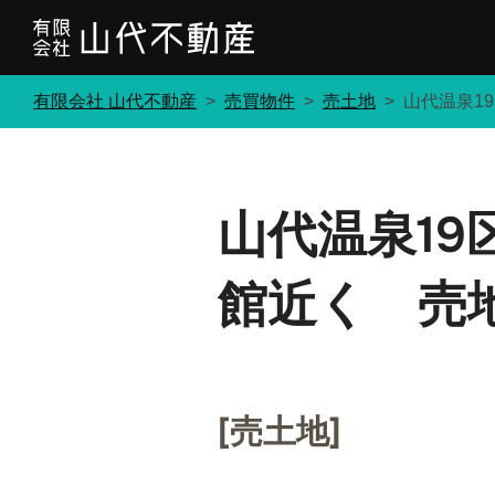
コ
ン
テ
有限会社 山代不動産
>
売買物件
>
売土地
>
山代温泉1
ン
ツ
へ
ス
山代温泉1
キ
ッ
館近く 売地
プ
[売土地]