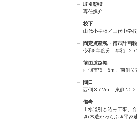
取引態様
専任媒介
校下
山代小学校／山代中学校
固定資産税・都市計画税
令和8年度分 年額 12.7
前面道路幅
西側市道 5m 、南側位
間口
西側 8.7.2m 東側 20.2
備考
上水道引き込み工事、合
き(木造かわらぶき平家建3