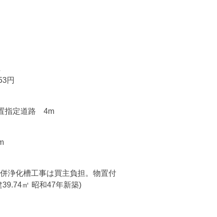
53円
置指定道路 4m
m
併浄化槽工事は買主負担。物置付
9.74㎡ 昭和47年新築)