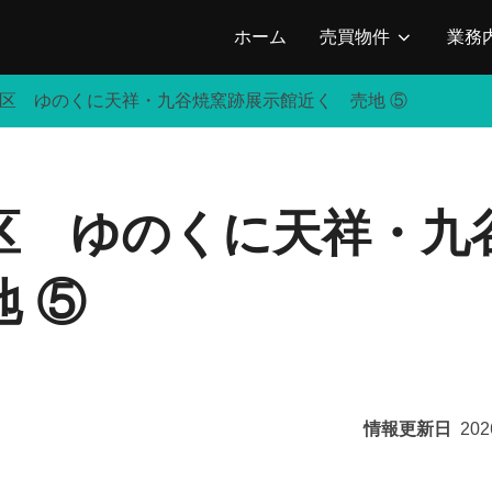
ホーム
売買物件
業務
9区 ゆのくに天祥・九谷焼窯跡展示館近く 売地 ⑤
9区 ゆのくに天祥・九
 ⑤
情報更新日
202