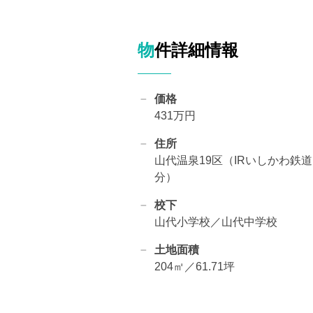
物件詳細情報
価格
431万円
住所
山代温泉19区（IRいしかわ鉄
分）
校下
山代小学校／山代中学校
土地面積
204㎡／61.71坪