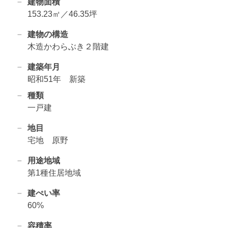
建物面積
153.23㎡／46.35坪
建物の構造
木造かわらぶき２階建
建築年月
昭和51年 新築
種類
一戸建
地目
宅地 原野
用途地域
第1種住居地域
建ぺい率
60%
容積率