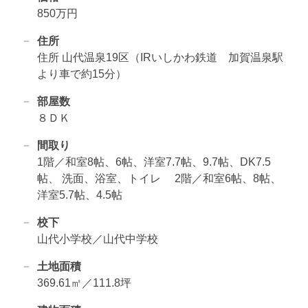
850万円
住所
住所 山代温泉19区（IRいしかわ鉄道 加賀温泉駅
より車で約15分）
部屋数
８ＤＫ
間取り
1階／和室8帖、6帖、洋室7.7帖、9.7帖、DK7.5
帖、 洗面、浴室、トイレ 2階／和室6帖、8帖、
洋室5.7帖、4.5帖
校下
山代小学校／山代中学校
土地面積
369.61㎡／111.8坪