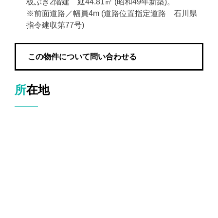
板ぶき2階建 延44.81㎡ (昭和49年新築)。
※前面道路／幅員4m (道路位置指定道路 石川県
指令建収第77号)
この物件について問い合わせる
所在地