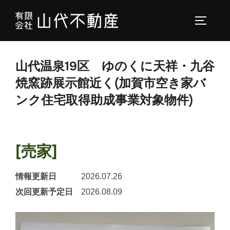
コ
ン
サイドバ
テ
ン
山代温泉19区 ゆのくに天祥・九谷
ツ
へ
焼窯跡展示館近く(加賀市空き家バ
ス
ンク住宅取得助成事業対象物件)
キ
ッ
プ
[売家]
情報更新日
2026.07.26
次回更新予定日
2026.08.09