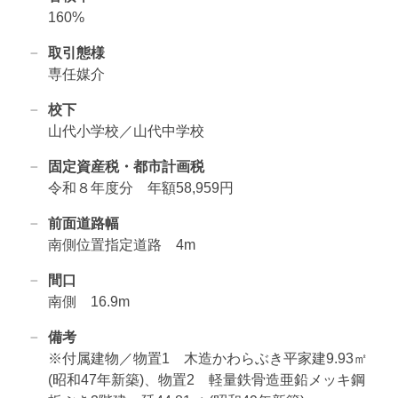
160%
取引態様
専任媒介
校下
山代小学校／山代中学校
固定資産税・都市計画税
令和８年度分 年額58,959円
前面道路幅
南側位置指定道路 4m
間口
南側 16.9m
備考
※付属建物／物置1 木造かわらぶき平家建9.93㎡
(昭和47年新築)、物置2 軽量鉄骨造亜鉛メッキ鋼