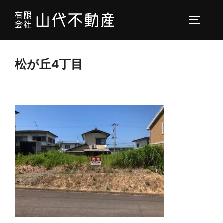
コ
ン
サイドバ
テ
ン
松が丘4丁目
ツ
へ
ス
キ
ッ
プ