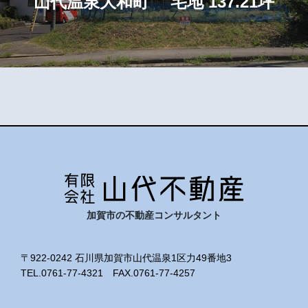
ナ
山代温泉大和町 宅地 137.21坪
ビ
ゲ
ー
シ
ョ
ン
加賀市の不動産コンサルタント
〒922-0242 石川県加賀市山代温泉1区力49番地3
TEL.0761-77-4321 FAX.0761-77-4257